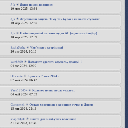
J_k
Якщо пацюк вдавився
10 мар 2025, 13:34
J_k
Агресивний пацюк. Чому так буває і як контактувати?
10 мар 2025, 12:55
J_k
Найпоширеніші питання щодо АГ (аденоми гіпофізу)
10 мар 2025, 12:09
SashaSasha
Чевʼячки у хутрі миші
26 окт 2024, 10:13
kate8899
Помогите удалить опухоль, прошу!!!
04 авг 2024, 12:00
Obscente
Крысята 7 мая 2024 .
07 май 2024, 06:42
Yana12345+
Красное пятно после уколов..
04 май 2024, 07:53
Cvetochek
Отдаю хвостиков в хорошие ручки г. Днепр
15 янв 2024, 22:16
shapokljak
анкета для майбутніх власників
31 окт 2023, 15:36