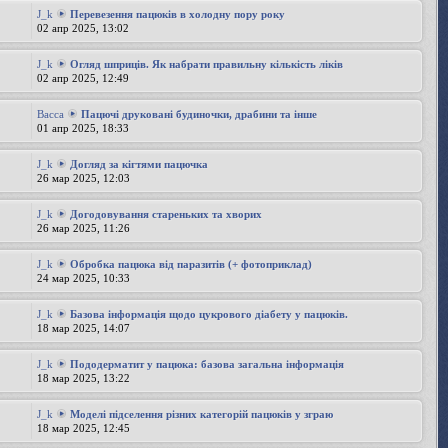
J_k
Перевезення пацюків в холодну пору року
02 апр 2025, 13:02
J_k
Огляд шприців. Як набрати правильну кількість ліків
02 апр 2025, 12:49
Bacca
Пацючі друковані будиночки, драбини та інше
01 апр 2025, 18:33
J_k
Догляд за кігтями пацючка
26 мар 2025, 12:03
J_k
Догодовування стареньких та хворих
26 мар 2025, 11:26
J_k
Обробка пацюка від паразитів (+ фотоприклад)
24 мар 2025, 10:33
J_k
Базова інформація щодо цукрового діабету у пацюків.
18 мар 2025, 14:07
J_k
Пододерматит у пацюка: базова загальна інформація
18 мар 2025, 13:22
J_k
Моделі підселення різних категорій пацюків у зграю
18 мар 2025, 12:45