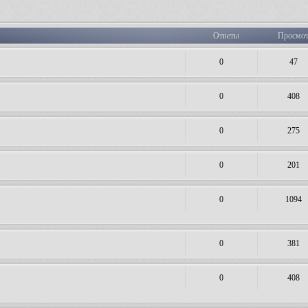
Ответы
Просмо
0
47
0
408
0
275
0
201
0
1094
0
381
0
408