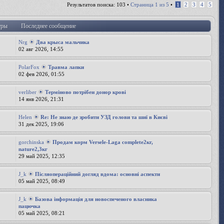
Результатов поиска: 103 •
Страница
1
из
5
•
1
2
3
4
5
тры
Последнее сообщение
Nrg
Два крыса мальчика
02 авг 2026, 14:55
PolarFox
Травма лапки
02 фев 2026, 01:55
verliber
Терміново потрібен донор крові
14 янв 2026, 21:31
Helen
Re: Не знаю де зробити УЗД голови та шиї в Києві
31 дек 2025, 19:06
gorchinska
Продам корм Versele-Laga complete2кг,
nature2,3кг
29 май 2025, 12:35
J_k
Післяопераційний догляд вдома: основні аспекти
05 май 2025, 08:49
J_k
Базова інформація для новоспеченого власника
пацючка
05 май 2025, 08:21