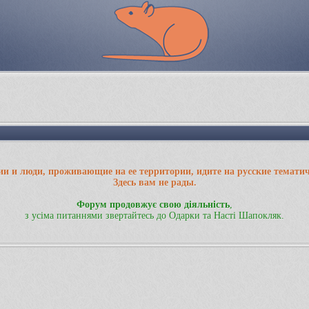
ии и люди, проживающие на ее территории, идите на русские темати
Здесь вам не рады.
Форум продовжує свою діяльність
,
з усіма питаннями звертайтесь до Одарки та Насті Шапокляк.