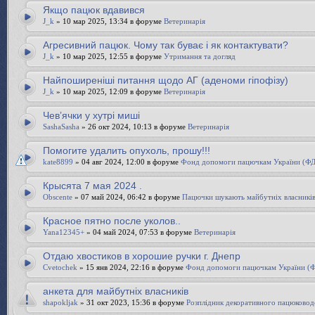
Якщо пацюк вдавився
J_k
» 10 мар 2025, 13:34 в форуме
Ветеринарія
Агресивний пацюк. Чому так буває і як контактувати?
J_k
» 10 мар 2025, 12:55 в форуме
Утримання та догляд
Найпоширеніші питання щодо АГ (аденоми гіпофізу)
J_k
» 10 мар 2025, 12:09 в форуме
Ветеринарія
Чевʼячки у хутрі миші
SashaSasha
» 26 окт 2024, 10:13 в форуме
Ветеринарія
Помогите удалить опухоль, прошу!!!
kate8899
» 04 авг 2024, 12:00 в форуме
Фонд допомоги пацючкам України (Ф
Крысята 7 мая 2024 .
Obscente
» 07 май 2024, 06:42 в форуме
Пацючки шукають майбутніх власникі
Красное пятно после уколов..
Yana12345+
» 04 май 2024, 07:53 в форуме
Ветеринарія
Отдаю хвостиков в хорошие ручки г. Днепр
Cvetochek
» 15 янв 2024, 22:16 в форуме
Фонд допомоги пацючкам України 
анкета для майбутніх власників
shapokljak
» 31 окт 2023, 15:36 в форуме
Розплідник декоративного пацюково