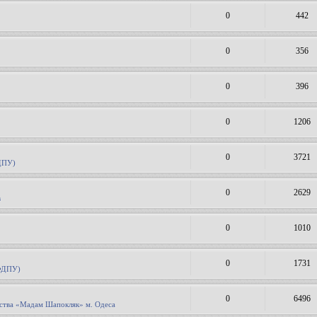
0
442
0
356
0
396
0
1206
0
3721
ДПУ)
0
2629
в
0
1010
0
1731
(ФДПУ)
0
6496
дства «Мадам Шапокляк» м. Одеса