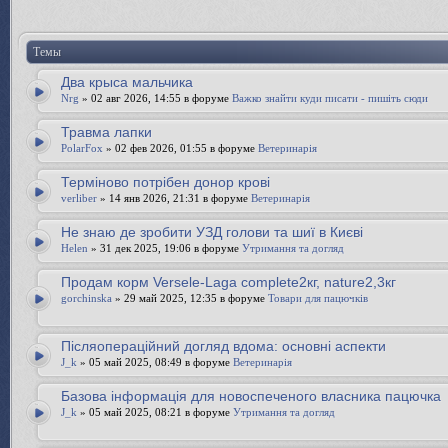
Темы
Два крыса мальчика
Nrg
» 02 авг 2026, 14:55 в форуме
Важко знайти куди писати - пишіть сюди
Травма лапки
PolarFox
» 02 фев 2026, 01:55 в форуме
Ветеринарія
Терміново потрібен донор крові
verliber
» 14 янв 2026, 21:31 в форуме
Ветеринарія
Не знаю де зробити УЗД голови та шиї в Києві
Helen
» 31 дек 2025, 19:06 в форуме
Утримання та догляд
Продам корм Versele-Laga complete2кг, nature2,3кг
gorchinska
» 29 май 2025, 12:35 в форуме
Товари для пацючків
Післяопераційний догляд вдома: основні аспекти
J_k
» 05 май 2025, 08:49 в форуме
Ветеринарія
Базова інформація для новоспеченого власника пацючка
J_k
» 05 май 2025, 08:21 в форуме
Утримання та догляд