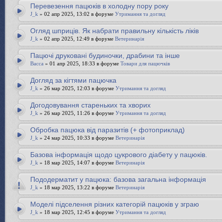
Перевезення пацюків в холодну пору року
J_k
» 02 апр 2025, 13:02 в форуме
Утримання та догляд
Огляд шприців. Як набрати правильну кількість ліків
J_k
» 02 апр 2025, 12:49 в форуме
Ветеринарія
Пацючі друковані будиночки, драбини та інше
Bacca
» 01 апр 2025, 18:33 в форуме
Товари для пацючків
Догляд за кігтями пацючка
J_k
» 26 мар 2025, 12:03 в форуме
Утримання та догляд
Догодовування стареньких та хворих
J_k
» 26 мар 2025, 11:26 в форуме
Утримання та догляд
Обробка пацюка від паразитів (+ фотоприклад)
J_k
» 24 мар 2025, 10:33 в форуме
Ветеринарія
Базова інформація щодо цукрового діабету у пацюків.
J_k
» 18 мар 2025, 14:07 в форуме
Ветеринарія
Пододерматит у пацюка: базова загальна інформація
J_k
» 18 мар 2025, 13:22 в форуме
Ветеринарія
Моделі підселення різних категорій пацюків у зграю
J_k
» 18 мар 2025, 12:45 в форуме
Утримання та догляд