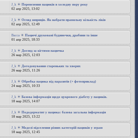
J_k
Перевезення пацюків в холодну пору року
02 апр 2025, 13:02
J_k
Огляд шприців. Як набрати правильну кількість ліків
02 апр 2025, 12:49
Bacca
Пацючі друковані будиночки, драбини та інше
01 апр 2025, 18:33
J_k
Догляд за кігтями пацючка
26 мар 2025, 12:03
J_k
Догодовування стареньких та хворих
26 мар 2025, 11:26
J_k
Обробка пацюка від паразитів (+ фотоприклад)
24 мар 2025, 10:33
J_k
Базова інформація щодо цукрового діабету у пацюків.
18 мар 2025, 14:07
J_k
Пододерматит у пацюка: базова загальна інформація
18 мар 2025, 13:22
J_k
Моделі підселення різних категорій пацюків у зграю
18 мар 2025, 12:45