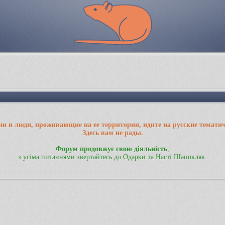
ии и люди, проживающие на ее территории, идите на русские темати
Здесь вам не рады.
Форум продовжує свою діяльність
,
з усіма питаннями звертайтесь до Одарки та Насті Шапокляк.