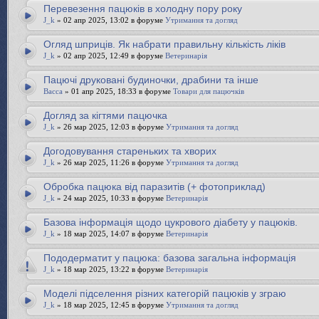
Перевезення пацюків в холодну пору року
J_k
» 02 апр 2025, 13:02 в форуме
Утримання та догляд
Огляд шприців. Як набрати правильну кількість ліків
J_k
» 02 апр 2025, 12:49 в форуме
Ветеринарія
Пацючі друковані будиночки, драбини та інше
Bacca
» 01 апр 2025, 18:33 в форуме
Товари для пацючків
Догляд за кігтями пацючка
J_k
» 26 мар 2025, 12:03 в форуме
Утримання та догляд
Догодовування стареньких та хворих
J_k
» 26 мар 2025, 11:26 в форуме
Утримання та догляд
Обробка пацюка від паразитів (+ фотоприклад)
J_k
» 24 мар 2025, 10:33 в форуме
Ветеринарія
Базова інформація щодо цукрового діабету у пацюків.
J_k
» 18 мар 2025, 14:07 в форуме
Ветеринарія
Пододерматит у пацюка: базова загальна інформація
J_k
» 18 мар 2025, 13:22 в форуме
Ветеринарія
Моделі підселення різних категорій пацюків у зграю
J_k
» 18 мар 2025, 12:45 в форуме
Утримання та догляд