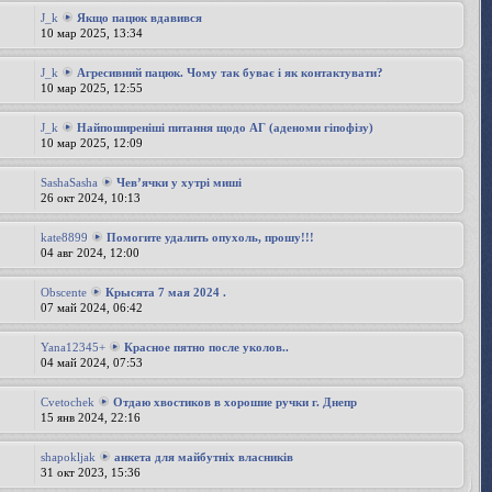
J_k
Якщо пацюк вдавився
10 мар 2025, 13:34
J_k
Агресивний пацюк. Чому так буває і як контактувати?
10 мар 2025, 12:55
J_k
Найпоширеніші питання щодо АГ (аденоми гіпофізу)
10 мар 2025, 12:09
SashaSasha
Чевʼячки у хутрі миші
26 окт 2024, 10:13
kate8899
Помогите удалить опухоль, прошу!!!
04 авг 2024, 12:00
Obscente
Крысята 7 мая 2024 .
07 май 2024, 06:42
Yana12345+
Красное пятно после уколов..
04 май 2024, 07:53
Cvetochek
Отдаю хвостиков в хорошие ручки г. Днепр
15 янв 2024, 22:16
shapokljak
анкета для майбутніх власників
31 окт 2023, 15:36