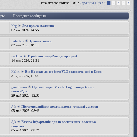
Результатов поиска: 103 •
Страница
1
из
5
•
1
2
3
4
5
тры
Последнее сообщение
Nrg
Два крыса мальчика
02 авг 2026, 14:55
PolarFox
Травма лапки
02 фев 2026, 01:55
verliber
Терміново потрібен донор крові
14 янв 2026, 21:31
Helen
Re: Не знаю де зробити УЗД голови та шиї в Києві
31 дек 2025, 19:06
gorchinska
Продам корм Versele-Laga complete2кг,
nature2,3кг
29 май 2025, 12:35
J_k
Післяопераційний догляд вдома: основні аспекти
05 май 2025, 08:49
J_k
Базова інформація для новоспеченого власника
пацючка
05 май 2025, 08:21