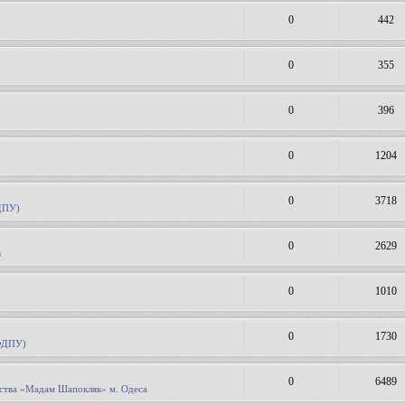
0
442
0
355
0
396
0
1204
0
3718
ДПУ)
0
2629
в
0
1010
0
1730
(ФДПУ)
0
6489
дства «Мадам Шапокляк» м. Одеса