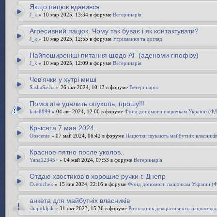
Якщо пацюк вдавився
J_k
» 10 мар 2025, 13:34 в форуме
Ветеринарія
Агресивний пацюк. Чому так буває і як контактувати?
J_k
» 10 мар 2025, 12:55 в форуме
Утримання та догляд
Найпоширеніші питання щодо АГ (аденоми гіпофізу)
J_k
» 10 мар 2025, 12:09 в форуме
Ветеринарія
Чевʼячки у хутрі миші
SashaSasha
» 26 окт 2024, 10:13 в форуме
Ветеринарія
Помогите удалить опухоль, прошу!!!
kate8899
» 04 авг 2024, 12:00 в форуме
Фонд допомоги пацючкам України (Ф
Крысята 7 мая 2024 .
Obscente
» 07 май 2024, 06:42 в форуме
Пацючки шукають майбутніх власникі
Красное пятно после уколов..
Yana12345+
» 04 май 2024, 07:53 в форуме
Ветеринарія
Отдаю хвостиков в хорошие ручки г. Днепр
Cvetochek
» 15 янв 2024, 22:16 в форуме
Фонд допомоги пацючкам України 
анкета для майбутніх власників
shapokljak
» 31 окт 2023, 15:36 в форуме
Розплідник декоративного пацюково