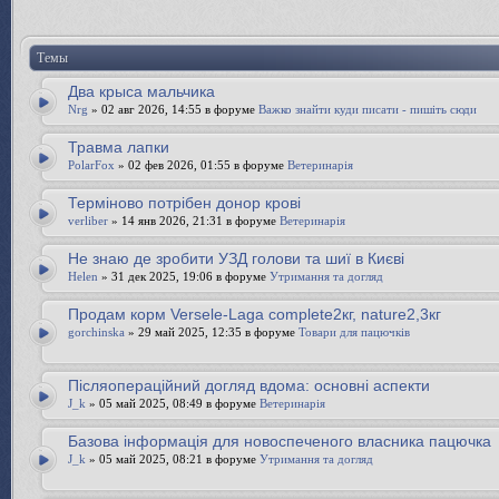
Темы
Два крыса мальчика
Nrg
» 02 авг 2026, 14:55 в форуме
Важко знайти куди писати - пишіть сюди
Травма лапки
PolarFox
» 02 фев 2026, 01:55 в форуме
Ветеринарія
Терміново потрібен донор крові
verliber
» 14 янв 2026, 21:31 в форуме
Ветеринарія
Не знаю де зробити УЗД голови та шиї в Києві
Helen
» 31 дек 2025, 19:06 в форуме
Утримання та догляд
Продам корм Versele-Laga complete2кг, nature2,3кг
gorchinska
» 29 май 2025, 12:35 в форуме
Товари для пацючків
Післяопераційний догляд вдома: основні аспекти
J_k
» 05 май 2025, 08:49 в форуме
Ветеринарія
Базова інформація для новоспеченого власника пацючка
J_k
» 05 май 2025, 08:21 в форуме
Утримання та догляд