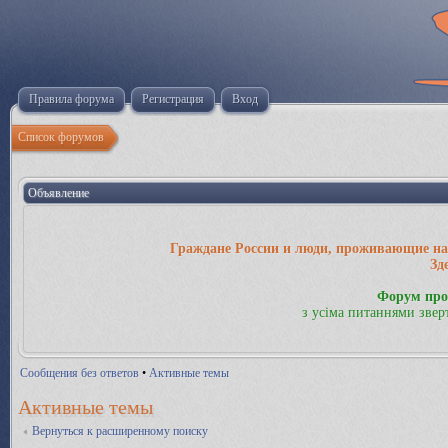
Правила форума
Регистрация
Вход
Список форумов
Объявление
Граждане России и люди, проживающие на 
Зд
Форум про
з усіма питаннями звер
Сообщения без ответов
•
Активные темы
Активные темы
Вернуться к расширенному поиску