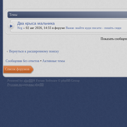
Темы
Два крыса мальчика
Nrg
» 02 авг 2026, 14:55 в форуме
Важко знайти куди писати - пишіть сюди
Показать сообщен
Вернуться к расширенному поиску
Сообщения без ответов
•
Активные темы
Список форумов
Powered by
phpBB
® Forum Software © phpBB Group
Русская поддержка phpBB