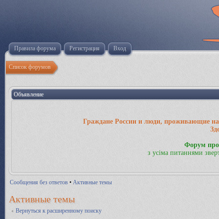
Правила форума
Регистрация
Вход
Список форумов
Объявление
Граждане России и люди, проживающие на 
Зд
Форум про
з усіма питаннями звер
Сообщения без ответов
•
Активные темы
Активные темы
Вернуться к расширенному поиску