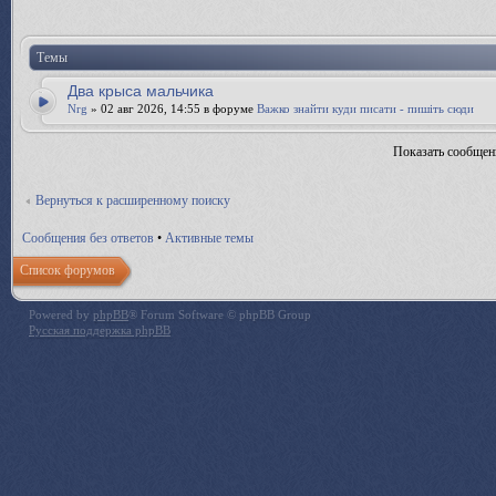
Темы
Два крыса мальчика
Nrg
» 02 авг 2026, 14:55 в форуме
Важко знайти куди писати - пишіть сюди
Показать сообщен
Вернуться к расширенному поиску
Сообщения без ответов
•
Активные темы
Список форумов
Powered by
phpBB
® Forum Software © phpBB Group
Русская поддержка phpBB