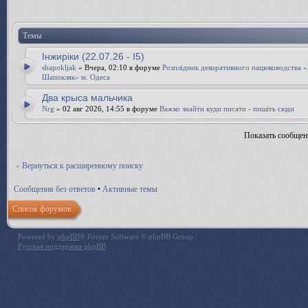
Темы
Інжиріки (22.07.26 - І5)
shapokljak
» Вчера, 02:10 в форуме
Розплідник декоративного пацюководства 
Шапокляк» м. Одеса
Два крыса мальчика
Nrg
» 02 авг 2026, 14:55 в форуме
Важко знайти куди писати - пишіть сюди
Показать сообщен
Вернуться к расширенному поиску
Сообщения без ответов
•
Активные темы
Список форумов
Powered by
phpBB
® Forum Software © phpBB Group
Русская поддержка phpBB