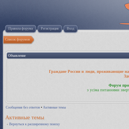
Правила форума
Регистрация
Вход
Список форумов
Объявление
Граждане России и люди, проживающие на 
Зд
Форум про
з усіма питаннями звер
Сообщения без ответов
•
Активные темы
Активные темы
Вернуться к расширенному поиску