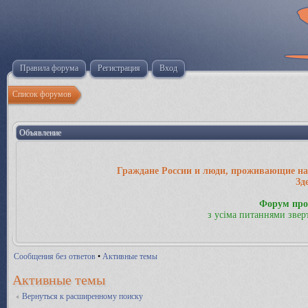
Правила форума
Регистрация
Вход
Список форумов
Объявление
Граждане России и люди, проживающие на 
Зд
Форум про
з усіма питаннями звер
Сообщения без ответов
•
Активные темы
Активные темы
Вернуться к расширенному поиску