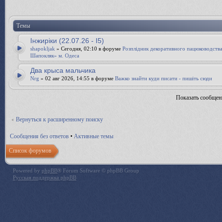
Темы
Інжиріки (22.07.26 - І5)
shapokljak
» Сегодня, 02:10 в форуме
Розплідник декоративного пацюководств
Шапокляк» м. Одеса
Два крыса мальчика
Nrg
» 02 авг 2026, 14:55 в форуме
Важко знайти куди писати - пишіть сюди
Показать сообщен
Вернуться к расширенному поиску
Сообщения без ответов
•
Активные темы
Список форумов
Powered by
phpBB
® Forum Software © phpBB Group
Русская поддержка phpBB