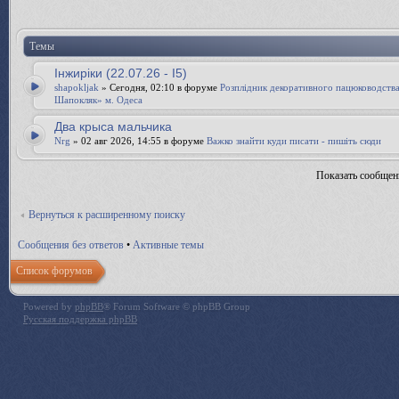
Темы
Інжиріки (22.07.26 - І5)
shapokljak
» Сегодня, 02:10 в форуме
Розплідник декоративного пацюководств
Шапокляк» м. Одеса
Два крыса мальчика
Nrg
» 02 авг 2026, 14:55 в форуме
Важко знайти куди писати - пишіть сюди
Показать сообщен
Вернуться к расширенному поиску
Сообщения без ответов
•
Активные темы
Список форумов
Powered by
phpBB
® Forum Software © phpBB Group
Русская поддержка phpBB