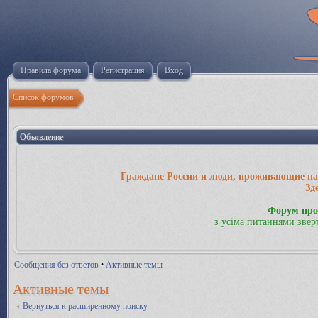
Правила форума
Регистрация
Вход
Список форумов
Объявление
Граждане России и люди, проживающие на 
Зд
Форум про
з усіма питаннями звер
Сообщения без ответов
•
Активные темы
Активные темы
Вернуться к расширенному поиску