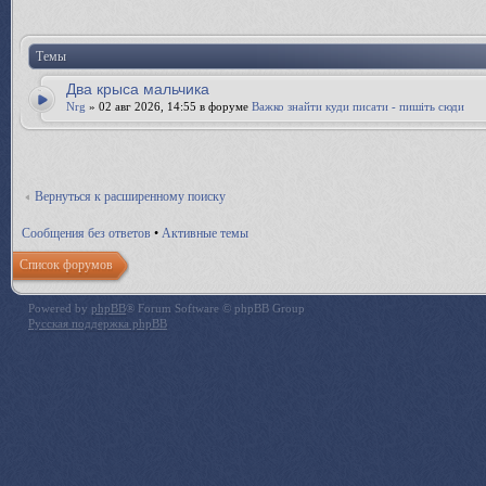
Темы
Два крыса мальчика
Nrg
» 02 авг 2026, 14:55 в форуме
Важко знайти куди писати - пишіть сюди
Вернуться к расширенному поиску
Сообщения без ответов
•
Активные темы
Список форумов
Powered by
phpBB
® Forum Software © phpBB Group
Русская поддержка phpBB