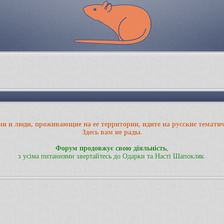
ии и люди, проживающие на ее территории, идите на русские темати
Здесь вам не рады.
Форум продовжує свою діяльність
,
з усіма питаннями звертайтесь до Одарки та Насті Шапокляк.