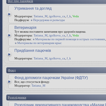
Все про пацючків
Утримання та догляд
Модераторы:
Tatiana_M
,
igolkova_ca
,
J_k
,
Veda
Подфорум:
Передержка и разъезды
Ветеринарія
Тут можна поставити запитання про здоров'я пацюка.
Модераторы:
Tatiana_M
,
igolkova_ca
,
J_k
,
Veda
Подфорумы:
Материалы по первой помощи в острых состояниях
,
Материалы по ветеринарии крыс
Придбання пацючків
Модераторы:
Tatiana_M
,
igolkova_ca
,
J_k
Фонд
Фонд допомоги пацючкам України (ФДПУ)
Все, що стосується фонду.
Модератор:
Tatiana_M
Розплідники
Розплідник декоративного пацюководства «Мадам