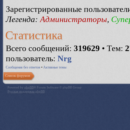
Зарегистрированные пользовател
Легенда:
Администраторы
,
Супе
Статистика
Всего сообщений:
319629
• Тем:
2
пользователь:
Nrg
Сообщения без ответов
•
Активные темы
Список форумов
Powered by
phpBB
® Forum Software © phpBB Group
Русская поддержка phpBB