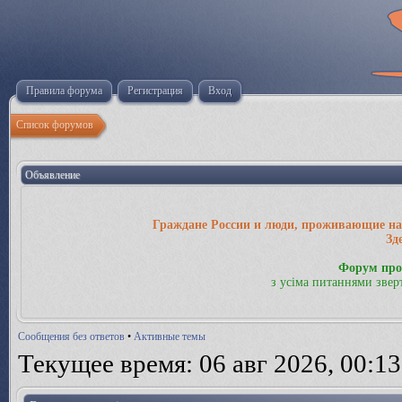
Правила форума
Регистрация
Вход
Список форумов
Объявление
Граждане России и люди, проживающие на 
Зд
Форум про
з усіма питаннями звер
Сообщения без ответов
•
Активные темы
Текущее время: 06 авг 2026, 00:13