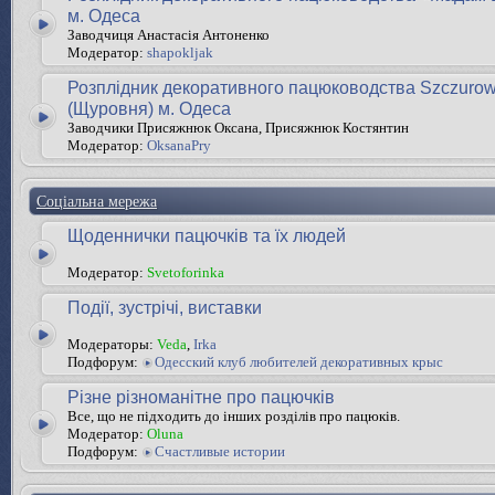
м. Одеса
Заводчиця Анастасія Антоненко
Модератор:
shapokljak
Розплідник декоративного пацюководства Szczurow
(Щуровня) м. Одеса
Заводчики Присяжнюк Оксана, Присяжнюк Костянтин
Модератор:
OksanaPry
Соціальна мережа
Щоденнички пацючків та їх людей
Модератор:
Svetoforinka
Події, зустрічі, виставки
Модераторы:
Veda
,
Irka
Подфорум:
Одесский клуб любителей декоративных крыс
Різне різноманітне про пацючків
Все, що не підходить до інших розділів про пацюків.
Модератор:
Oluna
Подфорум:
Счастливые истории