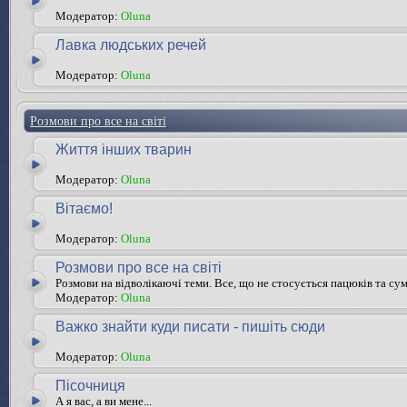
Модератор:
Oluna
Лавка людських речей
Модератор:
Oluna
Розмови про все на світі
Життя інших тварин
Модератор:
Oluna
Вітаємо!
Модератор:
Oluna
Розмови про все на світі
Розмови на відволікаючі теми. Все, що не стосується пацюків та су
Модератор:
Oluna
Важко знайти куди писати - пишіть сюди
Модератор:
Oluna
Пісочниця
А я вас, а ви мене...