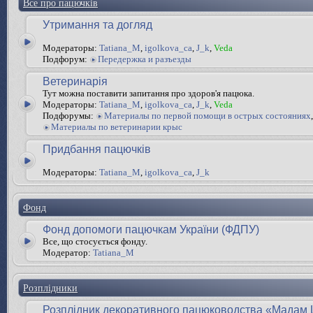
Все про пацючків
Утримання та догляд
Модераторы:
Tatiana_M
,
igolkova_ca
,
J_k
,
Veda
Подфорум:
Передержка и разъезды
Ветеринарія
Тут можна поставити запитання про здоров'я пацюка.
Модераторы:
Tatiana_M
,
igolkova_ca
,
J_k
,
Veda
Подфорумы:
Материалы по первой помощи в острых состояниях
,
Материалы по ветеринарии крыс
Придбання пацючків
Модераторы:
Tatiana_M
,
igolkova_ca
,
J_k
Фонд
Фонд допомоги пацючкам України (ФДПУ)
Все, що стосується фонду.
Модератор:
Tatiana_M
Розплідники
Розплідник декоративного пацюководства «Мадам