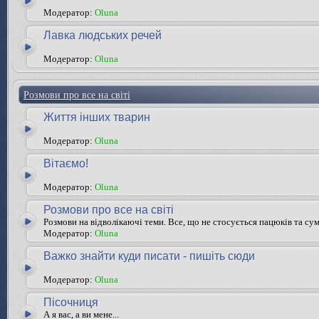
Модератор:
Oluna
Лавка людських речей
Модератор:
Oluna
Розмови про все на світі
Життя інших тварин
Модератор:
Oluna
Вітаємо!
Модератор:
Oluna
Розмови про все на світі
Розмови на відволікаючі теми. Все, що не стосується пацюків та су
Модератор:
Oluna
Важко знайти куди писати - пишіть сюди
Модератор:
Oluna
Пісочниця
А я вас, а ви мене...