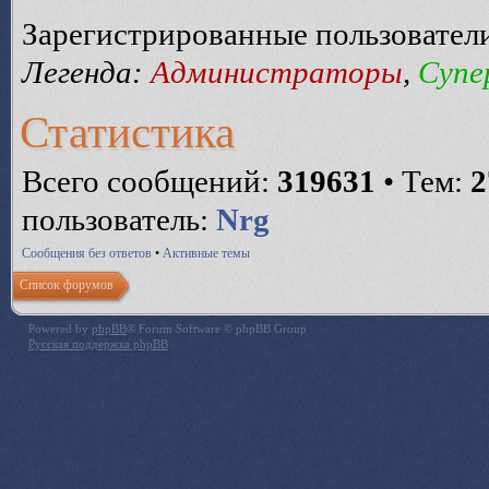
Зарегистрированные пользовател
Легенда:
Администраторы
,
Супе
Статистика
Всего сообщений:
319631
• Тем:
2
пользователь:
Nrg
Сообщения без ответов
•
Активные темы
Список форумов
Powered by
phpBB
® Forum Software © phpBB Group
Русская поддержка phpBB