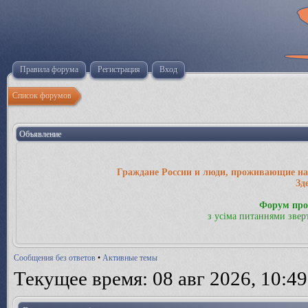
Правила форума
Регистрация
Вход
Список форумов
Объявление
Граждане России и люди, проживающие на 
Зд
Форум про
з усіма питаннями звер
Сообщения без ответов
•
Активные темы
Текущее время: 08 авг 2026, 10:49