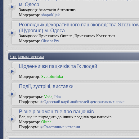
м. Одеса
Заводчиця Анастасія Антоненко
Модератор:
shapokljak
Розплідник декоративного пацюководства Szczurow
(Щуровня) м. Одеса
Заводчики Присяжнюк Оксана, Присяжнюк Костянтин
Модератор:
OksanaPry
Соціальна мережа
Щоденнички пацючків та їх людей
Модератор:
Svetoforinka
Події, зустрічі, виставки
Модераторы:
Veda
,
Irka
Подфорум:
Одесский клуб любителей декоративных крыс
Різне різноманітне про пацючків
Все, що не підходить до інших розділів про пацюків.
Модератор:
Oluna
Подфорум:
Счастливые истории