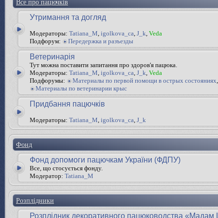
Все про пацючків
Утримання та догляд
Модераторы:
Tatiana_M
,
igolkova_ca
,
J_k
,
Veda
Подфорум:
Передержка и разъезды
Ветеринарія
Тут можна поставити запитання про здоров'я пацюка.
Модераторы:
Tatiana_M
,
igolkova_ca
,
J_k
,
Veda
Подфорумы:
Материалы по первой помощи в острых состояниях
,
Материалы по ветеринарии крыс
Придбання пацючків
Модераторы:
Tatiana_M
,
igolkova_ca
,
J_k
Фонд
Фонд допомоги пацючкам України (ФДПУ)
Все, що стосується фонду.
Модератор:
Tatiana_M
Розплідники
Розплідник декоративного пацюководства «Мадам