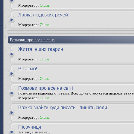
Модератор:
Oluna
Лавка людських речей
Модератор:
Oluna
Розмови про все на світі
Життя інших тварин
Модератор:
Oluna
Вітаємо!
Модератор:
Oluna
Розмови про все на світі
Розмови на відволікаючі теми. Все, що не стосується пацюків та су
Модератор:
Oluna
Важко знайти куди писати - пишіть сюди
Модератор:
Oluna
Пісочниця
А я вас, а ви мене...