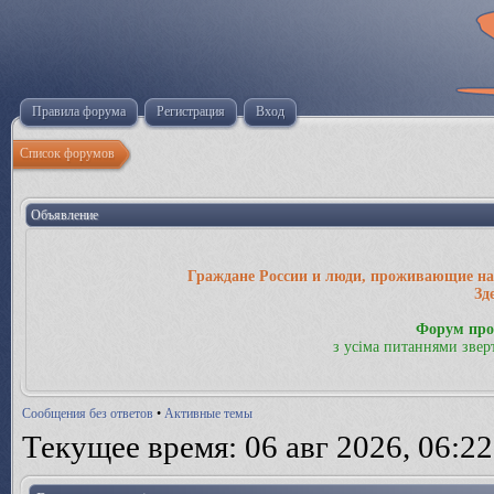
Правила форума
Регистрация
Вход
Список форумов
Объявление
Граждане России и люди, проживающие на 
Зд
Форум про
з усіма питаннями звер
Сообщения без ответов
•
Активные темы
Текущее время: 06 авг 2026, 06:22