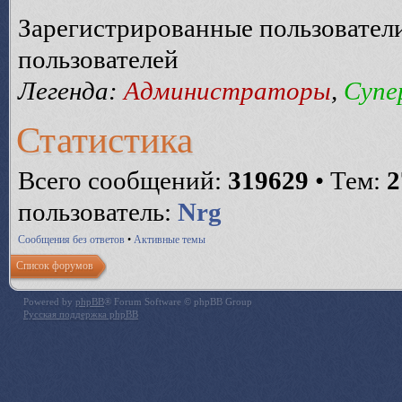
Зарегистрированные пользователи
пользователей
Легенда:
Администраторы
,
Супе
Статистика
Всего сообщений:
319629
• Тем:
2
пользователь:
Nrg
Сообщения без ответов
•
Активные темы
Список форумов
Powered by
phpBB
® Forum Software © phpBB Group
Русская поддержка phpBB