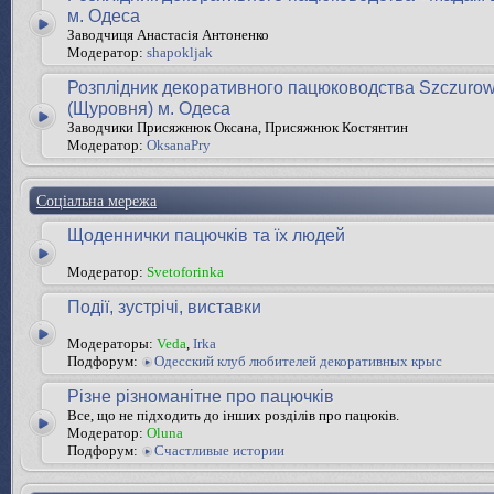
м. Одеса
Заводчиця Анастасія Антоненко
Модератор:
shapokljak
Розплідник декоративного пацюководства Szczurow
(Щуровня) м. Одеса
Заводчики Присяжнюк Оксана, Присяжнюк Костянтин
Модератор:
OksanaPry
Соціальна мережа
Щоденнички пацючків та їх людей
Модератор:
Svetoforinka
Події, зустрічі, виставки
Модераторы:
Veda
,
Irka
Подфорум:
Одесский клуб любителей декоративных крыс
Різне різноманітне про пацючків
Все, що не підходить до інших розділів про пацюків.
Модератор:
Oluna
Подфорум:
Счастливые истории