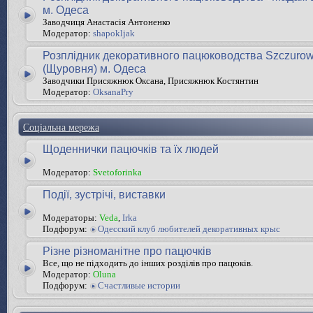
м. Одеса
Заводчиця Анастасія Антоненко
Модератор:
shapokljak
Розплідник декоративного пацюководства Szczurow
(Щуровня) м. Одеса
Заводчики Присяжнюк Оксана, Присяжнюк Костянтин
Модератор:
OksanaPry
Соціальна мережа
Щоденнички пацючків та їх людей
Модератор:
Svetoforinka
Події, зустрічі, виставки
Модераторы:
Veda
,
Irka
Подфорум:
Одесский клуб любителей декоративных крыс
Різне різноманітне про пацючків
Все, що не підходить до інших розділів про пацюків.
Модератор:
Oluna
Подфорум:
Счастливые истории