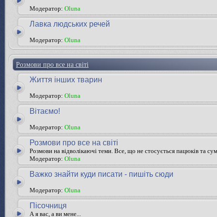
Модератор:
Oluna
Лавка людських речей
Модератор:
Oluna
Розмови про все на світі
Життя інших тварин
Модератор:
Oluna
Вітаємо!
Модератор:
Oluna
Розмови про все на світі
Розмови на відволікаючі теми. Все, що не стосується пацюків та су
Модератор:
Oluna
Важко знайти куди писати - пишіть сюди
Модератор:
Oluna
Пісочниця
А я вас, а ви мене...