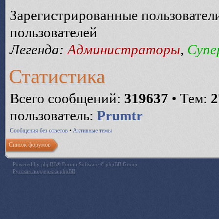
Зарегистрированные пользователи
пользователей
Легенда:
Администраторы
,
Супе
Статистика
Всего сообщений:
319637
• Тем:
2
пользователь:
Prumtr
Сообщения без ответов
•
Активные темы
Список форумов
Powered by
phpBB
® Forum Software © phpBB Group
Русская поддержка phpBB