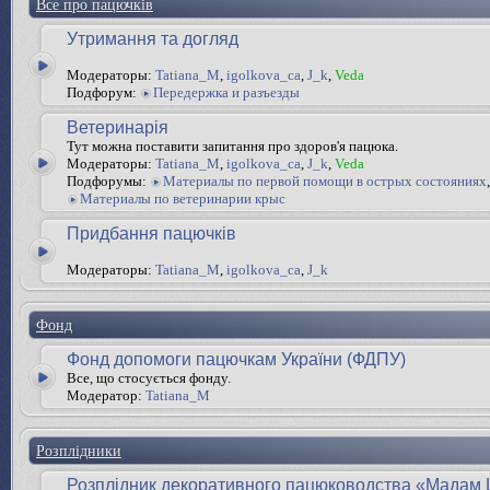
Все про пацючків
Утримання та догляд
Модераторы:
Tatiana_M
,
igolkova_ca
,
J_k
,
Veda
Подфорум:
Передержка и разъезды
Ветеринарія
Тут можна поставити запитання про здоров'я пацюка.
Модераторы:
Tatiana_M
,
igolkova_ca
,
J_k
,
Veda
Подфорумы:
Материалы по первой помощи в острых состояниях
,
Материалы по ветеринарии крыс
Придбання пацючків
Модераторы:
Tatiana_M
,
igolkova_ca
,
J_k
Фонд
Фонд допомоги пацючкам України (ФДПУ)
Все, що стосується фонду.
Модератор:
Tatiana_M
Розплідники
Розплідник декоративного пацюководства «Мадам