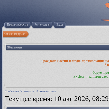
Правила форума
Регистрация
Вход
Список форумов
Объявление
Граждане России и люди, проживающие на 
Зд
Форум про
з усіма питаннями звер
Сообщения без ответов
•
Активные темы
Текущее время: 10 авг 2026, 08:29