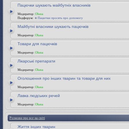
Пацючки шукають майбутніх власників
Модератор:
Oluna
Подфорум:
Пацючки просять про допомогу
Майбутні власники шукають пацючків
Модератор:
Oluna
Товари для пацючків
Модератор:
Oluna
Лікарські препарати
Модератор:
Oluna
Оголошення про інших тварин та товари для них
Модератор:
Oluna
Лавка людських речей
Модератор:
Oluna
Розмови про все на світі
Життя інших тварин