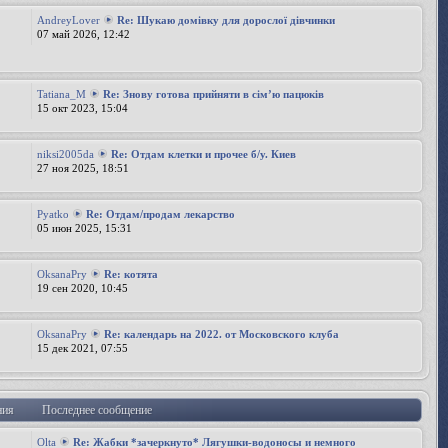
AndreyLover
Re: Шукаю домівку для дорослої дівчинки
07 май 2026, 12:42
Tatiana_M
Re: Знову готова прийняти в сімʼю пацюків
15 окт 2023, 15:04
niksi2005da
Re: Отдам клетки и прочее б/у. Киев
27 ноя 2025, 18:51
Pyatko
Re: Отдам/продам лекарство
05 июн 2025, 15:31
OksanaPry
Re: котята
19 сен 2020, 10:45
OksanaPry
Re: календарь на 2022. от Московского клуба
15 дек 2021, 07:55
ния
Последнее сообщение
Olta
Re: Жабки *зачеркнуто* Лягушки-водоносы и немного