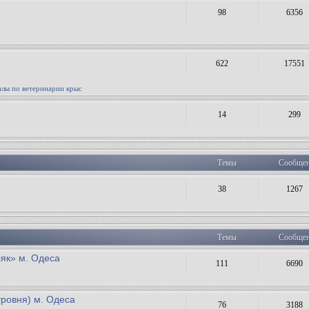
98
6356
622
17551
лы по ветеринарии крыс
14
299
Темы
Сообще
38
1267
Темы
Сообще
як» м. Одеса
111
6690
уровня) м. Одеса
76
3188