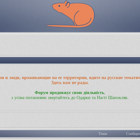
ии и люди, проживающие на ее территории, идите на русские темати
Здесь вам не рады.
Форум продовжує свою діяльність
,
з усіма питаннями звертайтесь до Одарки та Насті Шапокляк.
Темы
Сообще