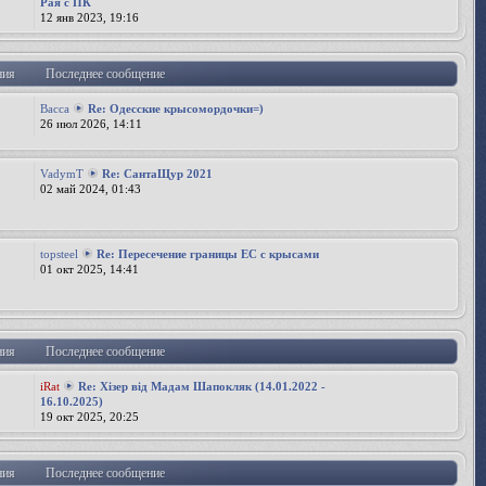
Рая с ПК
12 янв 2023, 19:16
ния
Последнее сообщение
Bacca
Re: Одесские крысомордочки=)
26 июл 2026, 14:11
VadymT
Re: СантаЩур 2021
02 май 2024, 01:43
topsteel
Re: Пересечение границы ЕС с крысами
01 окт 2025, 14:41
ния
Последнее сообщение
iRat
Re: Хізер від Мадам Шапокляк (14.01.2022 -
16.10.2025)
19 окт 2025, 20:25
ния
Последнее сообщение