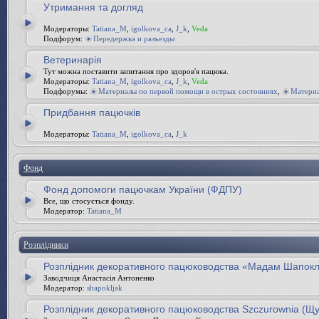
Утримання та догляд
Модераторы:
Tatiana_M
,
igolkova_ca
,
J_k
,
Veda
Подфорум:
Передержка и разъезды
Ветеринарія
Тут можна поставити запитання про здоров'я пацюка.
Модераторы:
Tatiana_M
,
igolkova_ca
,
J_k
,
Veda
Подфорумы:
Материалы по первой помощи в острых состояниях
,
Материа
Придбання пацючків
Модераторы:
Tatiana_M
,
igolkova_ca
,
J_k
Фонд
Фонд допомоги пацючкам України (ФДПУ)
Все, що стосується фонду.
Модератор:
Tatiana_M
Розплідники
Розплідник декоративного пацюководства «Мадам Шапокл
Заводчиця Анастасія Антоненко
Модератор:
shapokljak
Розплідник декоративного пацюководства Szczurownia (Щ