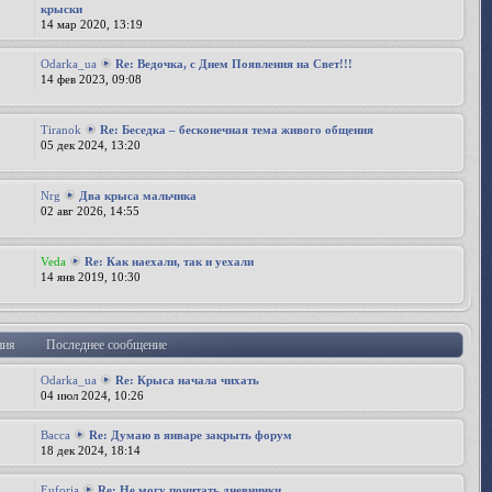
крыски
14 мар 2020, 13:19
Odarka_ua
Re: Ведочка, с Днем Появления на Свет!!!
14 фев 2023, 09:08
Tiranok
Re: Беседка – бесконечная тема живого общения
05 дек 2024, 13:20
Nrg
Два крыса мальчика
02 авг 2026, 14:55
Veda
Re: Как наехали, так и уехали
14 янв 2019, 10:30
ния
Последнее сообщение
Odarka_ua
Re: Крыса начала чихать
04 июл 2024, 10:26
Bacca
Re: Думаю в январе закрыть форум
18 дек 2024, 18:14
Euforia
Re: Не могу почитать дневнички