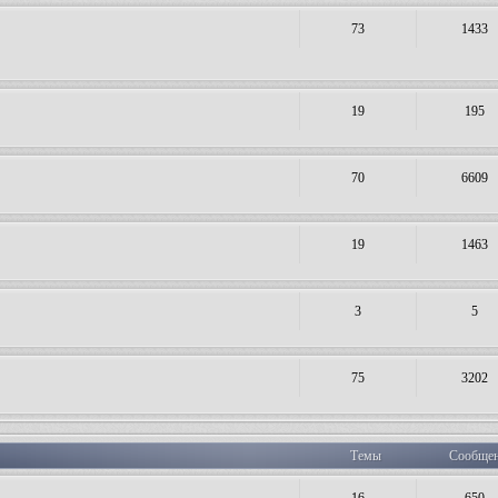
73
1433
19
195
70
6609
19
1463
3
5
75
3202
Темы
Сообще