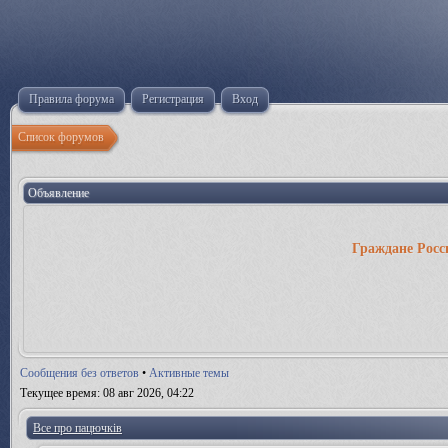
Правила форума
Регистрация
Вход
Список форумов
Объявление
Граждане Росс
Сообщения без ответов
•
Активные темы
Текущее время: 08 авг 2026, 04:22
Все про пацючків