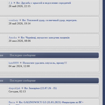
J_k
Re: Дружба с крысой и подселение сородичей
26 май 2026, 22:15
vombaty
Re: Тепловой удар, солнечный удар, перегрев.
28 май 2026, 19:14
Amoku
Re: Чернівці, шукаємо заводчик пацюків
20 июл 2026, 08:06
ния
Последнее сообщение
kate8899
Помогите удалить опухоль, прошу!!!
04 авг 2024, 12:00
ния
Последнее сообщение
shapokljak
Re: Інжиріки (22.07.26 - І5)
Сегодня, 02:13
Bacca
Re: GALINOWSCY G3 (11.01.2021) Фицпатрик из ВГ+