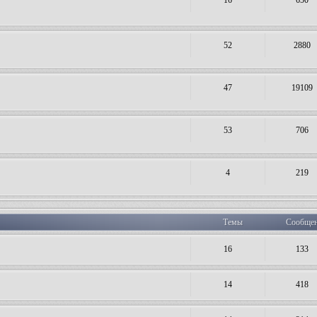
16
650
52
2880
47
19109
53
706
4
219
Темы
Сообще
16
133
14
418