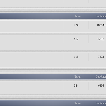
Темы
Сообще
174
182536
119
19102
116
7873
Темы
Сообще
344
6336
Темы
Сообще