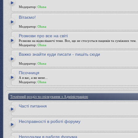
Модератор:
Oluna
Вітаємо!
Модератор:
Oluna
Розмови про все на світі
Розмови на відволікаючі теми. Все, що не стосується пацюків та суміжних тем.
Модератор:
Oluna
Важко знайти куди писати - пишіть сюди
Модератор:
Oluna
Пісочниця
А я вас, а ви мене...
Модератор:
Oluna
Технічний розділ та спілкування з Адміністрацією
Часті питання
Несправності в роботі форуму
Неполадки в работе форума