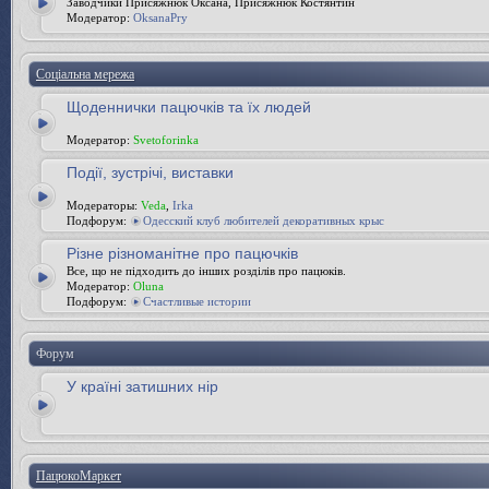
Заводчики Присяжнюк Оксана, Присяжнюк Костянтин
Модератор:
OksanaPry
Соціальна мережа
Щоденнички пацючків та їх людей
Модератор:
Svetoforinka
Події, зустрічі, виставки
Модераторы:
Veda
,
Irka
Подфорум:
Одесский клуб любителей декоративных крыс
Різне різноманітне про пацючків
Все, що не підходить до інших розділів про пацюків.
Модератор:
Oluna
Подфорум:
Счастливые истории
Форум
У країні затишних нір
ПацюкоМаркет