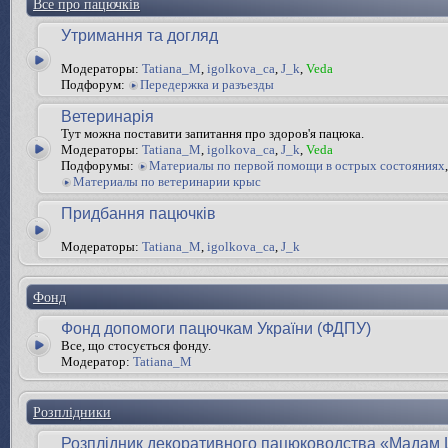
Все про пацючків
Утримання та догляд
Модераторы:
Tatiana_M
,
igolkova_ca
,
J_k
,
Veda
Подфорум:
Передержка и разъезды
Ветеринарія
Тут можна поставити запитання про здоров'я пацюка.
Модераторы:
Tatiana_M
,
igolkova_ca
,
J_k
,
Veda
Подфорумы:
Материалы по первой помощи в острых состояниях
,
Материалы по ветеринарии крыс
Придбання пацючків
Модераторы:
Tatiana_M
,
igolkova_ca
,
J_k
Фонд
Фонд допомоги пацючкам України (ФДПУ)
Все, що стосується фонду.
Модератор:
Tatiana_M
Розплідники
Розплідник декоративного пацюководства «Мадам