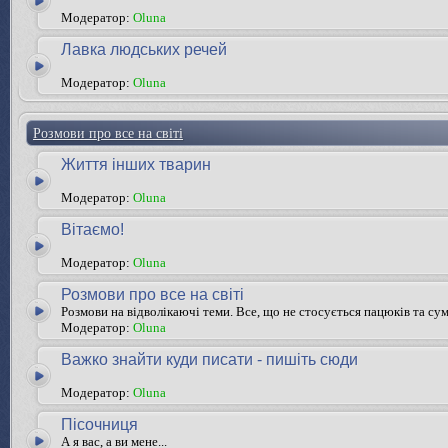
Модератор:
Oluna
Лавка людських речей
Модератор:
Oluna
Розмови про все на світі
Життя інших тварин
Модератор:
Oluna
Вітаємо!
Модератор:
Oluna
Розмови про все на світі
Розмови на відволікаючі теми. Все, що не стосується пацюків та су
Модератор:
Oluna
Важко знайти куди писати - пишіть сюди
Модератор:
Oluna
Пісочниця
А я вас, а ви мене...