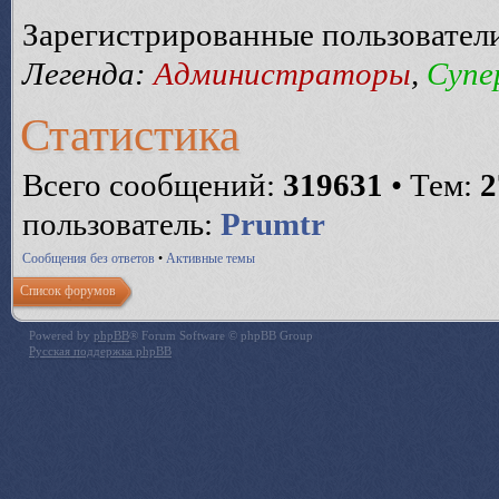
Зарегистрированные пользовател
Легенда:
Администраторы
,
Супе
Статистика
Всего сообщений:
319631
• Тем:
2
пользователь:
Prumtr
Сообщения без ответов
•
Активные темы
Список форумов
Powered by
phpBB
® Forum Software © phpBB Group
Русская поддержка phpBB