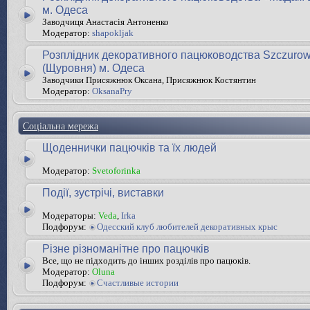
м. Одеса
Заводчиця Анастасія Антоненко
Модератор:
shapokljak
Розплідник декоративного пацюководства Szczurow
(Щуровня) м. Одеса
Заводчики Присяжнюк Оксана, Присяжнюк Костянтин
Модератор:
OksanaPry
Соціальна мережа
Щоденнички пацючків та їх людей
Модератор:
Svetoforinka
Події, зустрічі, виставки
Модераторы:
Veda
,
Irka
Подфорум:
Одесский клуб любителей декоративных крыс
Різне різноманітне про пацючків
Все, що не підходить до інших розділів про пацюків.
Модератор:
Oluna
Подфорум:
Счастливые истории