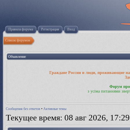
Правила форума
Регистрация
Вход
Список форумов
Объявление
Граждане России и люди, проживающие на 
Зд
Форум про
з усіма питаннями звер
Сообщения без ответов
•
Активные темы
Текущее время: 08 авг 2026, 17:29