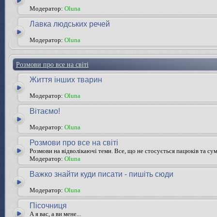
Модератор:
Oluna
Лавка людських речей
Модератор:
Oluna
Розмови про все на світі
Життя інших тварин
Модератор:
Oluna
Вітаємо!
Модератор:
Oluna
Розмови про все на світі
Розмови на відволікаючі теми. Все, що не стосується пацюків та су
Модератор:
Oluna
Важко знайти куди писати - пишіть сюди
Модератор:
Oluna
Пісочниця
А я вас, а ви мене...