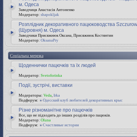
м. Одеса
Заводчиця Анастасія Антоненко
Модератор:
shapokljak
Розплідник декоративного пацюководства Szczurow
(Щуровня) м. Одеса
Заводчики Присяжнюк Оксана, Присяжнюк Костянтин
Модератор:
OksanaPry
Соціальна мережа
Щоденнички пацючків та їх людей
Модератор:
Svetoforinka
Події, зустрічі, виставки
Модераторы:
Veda
,
Irka
Подфорум:
Одесский клуб любителей декоративных крыс
Різне різноманітне про пацючків
Все, що не підходить до інших розділів про пацюків.
Модератор:
Oluna
Подфорум:
Счастливые истории