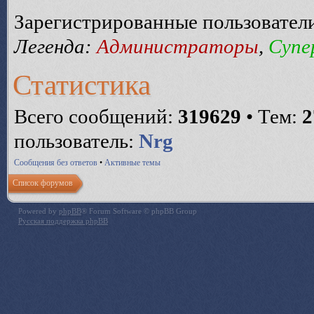
Зарегистрированные пользовател
Легенда:
Администраторы
,
Супе
Статистика
Всего сообщений:
319629
• Тем:
2
пользователь:
Nrg
Сообщения без ответов
•
Активные темы
Список форумов
Powered by
phpBB
® Forum Software © phpBB Group
Русская поддержка phpBB