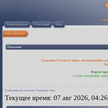
Правила форума
Регистрация
Вход
Список форумов
Объявление
Граждане России и люди, проживающие на 
Зд
Форум про
з усіма питаннями звер
Сообщения без ответов
•
Активные темы
Текущее время: 07 авг 2026, 04:26