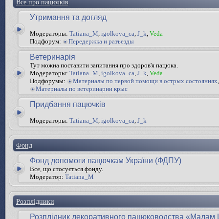
Все про пацючків
Утримання та догляд
Модераторы:
Tatiana_M
,
igolkova_ca
,
J_k
,
Veda
Подфорум:
Передержка и разъезды
Ветеринарія
Тут можна поставити запитання про здоров'я пацюка.
Модераторы:
Tatiana_M
,
igolkova_ca
,
J_k
,
Veda
Подфорумы:
Материалы по первой помощи в острых состояниях
,
Материалы по ветеринарии крыс
Придбання пацючків
Модераторы:
Tatiana_M
,
igolkova_ca
,
J_k
Фонд
Фонд допомоги пацючкам України (ФДПУ)
Все, що стосується фонду.
Модератор:
Tatiana_M
Розплідники
Розплідник декоративного пацюководства «Мадам