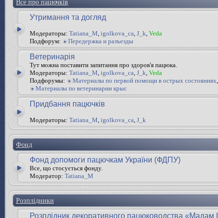
Все про пацючків
Утримання та догляд
Модераторы:
Tatiana_M
,
igolkova_ca
,
J_k
,
Veda
Подфорум:
Передержка и разъезды
Ветеринарія
Тут можна поставити запитання про здоров'я пацюка.
Модераторы:
Tatiana_M
,
igolkova_ca
,
J_k
,
Veda
Подфорумы:
Материалы по первой помощи в острых состояниях
,
Материалы по ветеринарии крыс
Придбання пацючків
Модераторы:
Tatiana_M
,
igolkova_ca
,
J_k
Фонд
Фонд допомоги пацючкам України (ФДПУ)
Все, що стосується фонду.
Модератор:
Tatiana_M
Розплідники
Розплідник декоративного пацюководства «Мадам