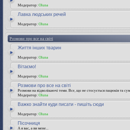
Модератор:
Oluna
Лавка людських речей
Модератор:
Oluna
Розмови про все на світі
Життя інших тварин
Модератор:
Oluna
Вітаємо!
Модератор:
Oluna
Розмови про все на світі
Розмови на відволікаючі теми. Все, що не стосується пацюків та су
Модератор:
Oluna
Важко знайти куди писати - пишіть сюди
Модератор:
Oluna
Пісочниця
А я вас, а ви мене...