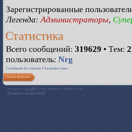
Зарегистрированные пользовател
Легенда:
Администраторы
,
Супе
Статистика
Всего сообщений:
319629
• Тем:
2
пользователь:
Nrg
Сообщения без ответов
•
Активные темы
Список форумов
Powered by
phpBB
® Forum Software © phpBB Group
Русская поддержка phpBB