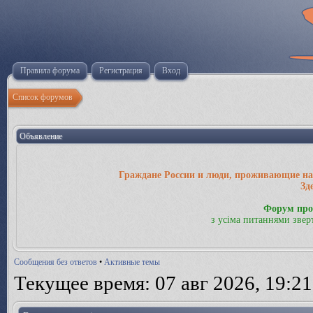
Правила форума
Регистрация
Вход
Список форумов
Объявление
Граждане России и люди, проживающие на 
Зд
Форум про
з усіма питаннями звер
Сообщения без ответов
•
Активные темы
Текущее время: 07 авг 2026, 19:21