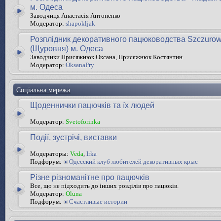
м. Одеса
Заводчиця Анастасія Антоненко
Модератор:
shapokljak
Розплідник декоративного пацюководства Szczurow
(Щуровня) м. Одеса
Заводчики Присяжнюк Оксана, Присяжнюк Костянтин
Модератор:
OksanaPry
Соціальна мережа
Щоденнички пацючків та їх людей
Модератор:
Svetoforinka
Події, зустрічі, виставки
Модераторы:
Veda
,
Irka
Подфорум:
Одесский клуб любителей декоративных крыс
Різне різноманітне про пацючків
Все, що не підходить до інших розділів про пацюків.
Модератор:
Oluna
Подфорум:
Счастливые истории